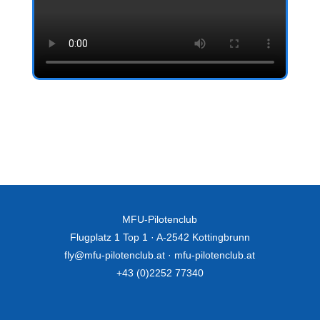
MFU-Pilotenclub
Flugplatz 1 Top 1 · A-2542 Kottingbrunn
fly@mfu-pilotenclub.at
·
mfu-pilotenclub.at
+43 (0)2252 77340