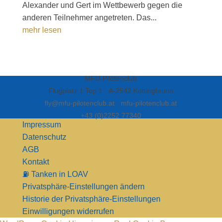
Alexander und Gert im Wettbewerb gegen die
anderen Teilnehmer angetreten. Das...
mehr lesen
MFU-Pilotenclub
Flugplatz 1 Top 1 · A-2542 Kottingbrunn
fly@mfu-pilotenclub.at
·
mfu-pilotenclub.at
+43 (0)2252 77340
Impressum
Datenschutz
AGB
Kontakt
⛽ Tanken in LOAV
Privatsphäre-Einstellungen ändern
Historie der Privatsphäre-Einstellungen
Einwilligungen widerrufen