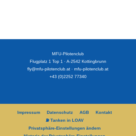
MFU-Pilotenclub
Flugplatz 1 Top 1 · A-2542 Kottingbrunn
fly@mfu-pilotenclub.at
·
mfu-pilotenclub.at
+43 (0)2252 77340
Impressum
Datenschutz
AGB
Kontakt
⛽ Tanken in LOAV
Privatsphäre-Einstellungen ändern