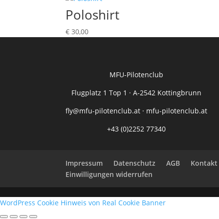
Poloshirt
€
30,00
MFU-Pilotenclub
Flugplatz 1 Top 1 · A-2542 Kottingbrunn
fly@mfu-pilotenclub.at
·
mfu-pilotenclub.at
+43 (0)2252 77340
Impressum
Datenschutz
AGB
Kontakt
Einwilligungen widerrufen
WordPress Cookie Hinweis von Real Cookie Banner