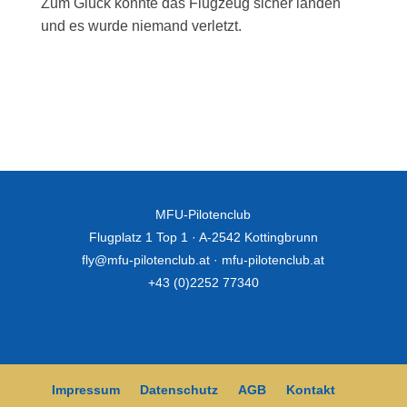
Zum Glück konnte das Flugzeug sicher landen
und es wurde niemand verletzt.
MFU-Pilotenclub
Flugplatz 1 Top 1 · A-2542 Kottingbrunn
fly@mfu-pilotenclub.at
·
mfu-pilotenclub.at
+43 (0)2252 77340
Impressum
Datenschutz
AGB
Kontakt