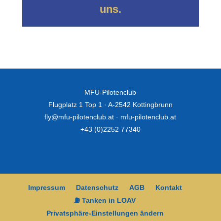
uns.
MFU-Pilotenclub
Flugplatz 1 Top 1 · A-2542 Kottingbrunn
fly@mfu-pilotenclub.at
·
mfu-pilotenclub.at
+43 (0)2252 77340
Impressum
Datenschutz
AGB
Kontakt
⛽ Tanken in LOAV
Privatsphäre-Einstellungen ändern